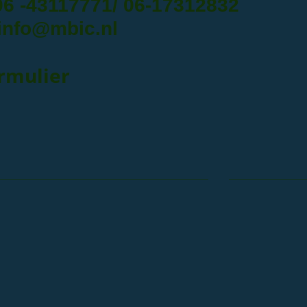
06 -43117771/ 06-17312832
nfo@mbic.nl
rmulier