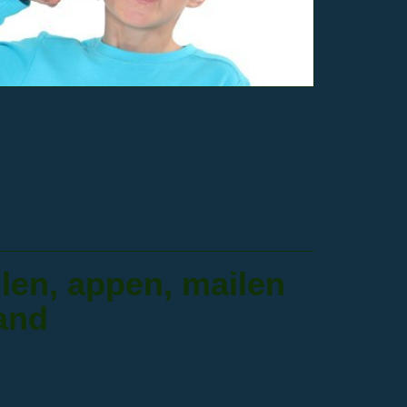
len, appen, mailen
aand