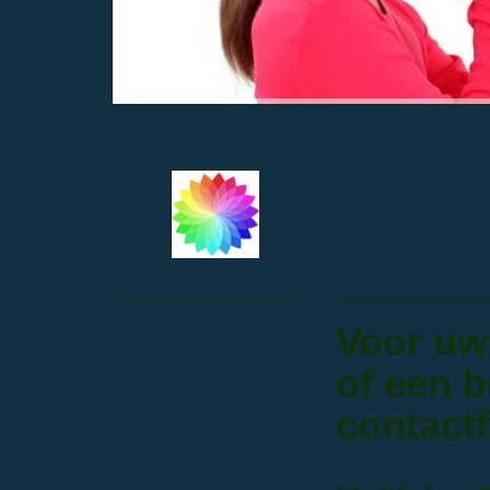
Voor uw
of een b
contact