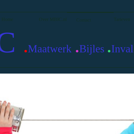
Home
Over MBIC.nl
Tarieven
Contact
C
.
.
.
Maatwerk
Bijles
Inval