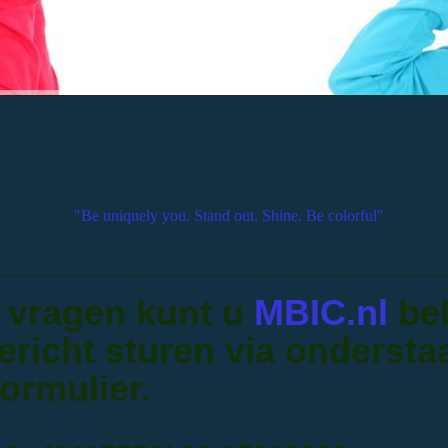
"Be uniquely you. Stand out. Shine. Be colorful"
 vragen kunt u
MBIC.nl
bel
ericht sturen via onderst
formulier.